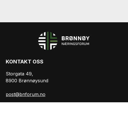
KONTAKT OSS
Storgata 49,
8900 Brønnøysund
post@bnforum.no
Org.nr.: 981207165
INFORMASJON