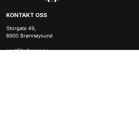
KONTAKT OSS
Storgata 49,
8900 Brønnøysund
post@bnforum.no
Org.nr.: 981207165
INFORMASJON
Personvernserklæring
Cookies informasjon