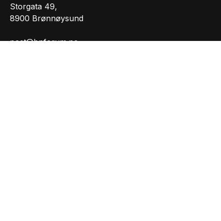
Storgata 49,
8900 Brønnøysund
post@bnforum.no
Org.nr.: 981207165
INFORMASJON
Personvernserklæring
Cookies informasjon