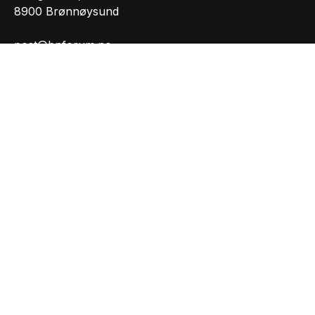
8900 Brønnøysund
post@bnforum.no
Org.nr.: 981207165
INFORMASJON
Personvernserklæring
Cookies informasjon