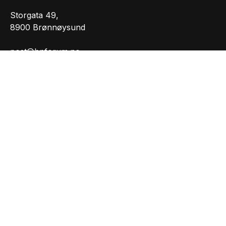
Storgata 49,
8900 Brønnøysund
post@bnforum.no
Org.nr.: 981207165
INFORMASJON
Personvernserklæring
Cookies informasjon