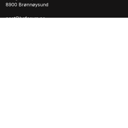
8900 Brønnøysund
post@bnforum.no
Org.nr.: 981207165
INFORMASJON
Personvernserklæring
Cookies informasjon