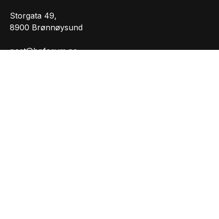
Storgata 49,
8900 Brønnøysund
post@bnforum.no
Org.nr.: 981207165
INFORMASJON
Personvernserklæring
Cookies informasjon